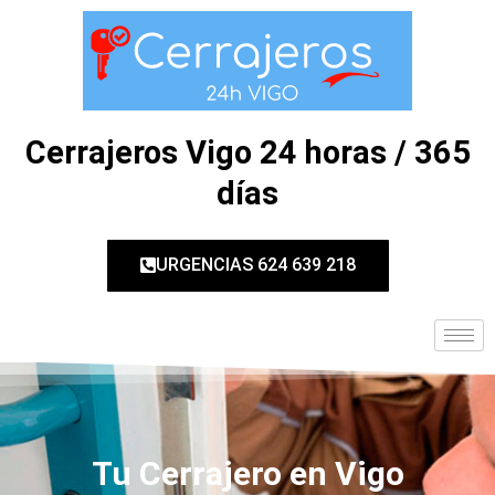
Ir
al
contenido
Cerrajeros Vigo 24 horas / 365
días
URGENCIAS 624 639 218
Tu Cerrajero en Vigo