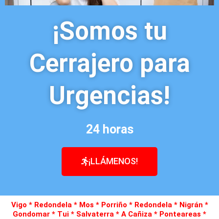
¡Somos tu
Cerrajero para
Urgencias!
24 horas
¡LLÁMENOS!
Vigo * Redondela * Mos * Porriño * Redondela * Nigrán *
Gondomar * Tui * Salvaterra * A Cañiza * Ponteareas *