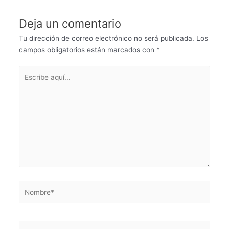
t
r
Deja un comentario
s
e
Tu dirección de correo electrónico no será publicada.
Los
A
campos obligatorios están marcados con
*
p
Escribe
p
aquí...
Nombre*
Correo