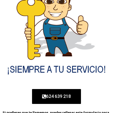
624 639 218
Si prefieres que te llamemos, puedes rellenar este formulario para