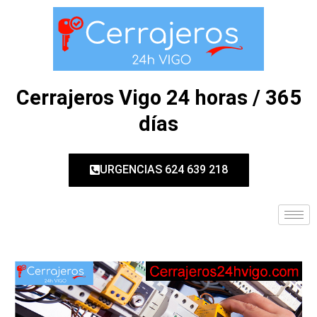
Ir
Navegación
al
de
contenido
entradas
Cerrajeros Vigo 24 horas / 365
días
URGENCIAS 624 639 218